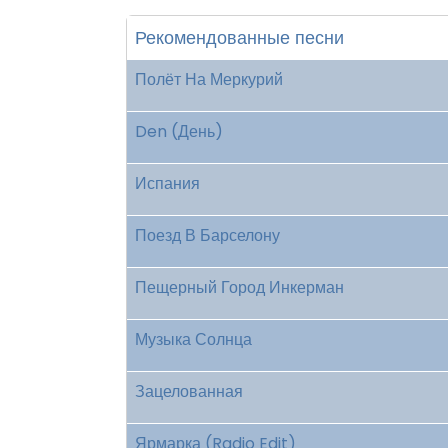
Рекомендованные песни
Полёт На Меркурий
Den (День)
Испания
Поезд В Барселону
Пещерный Город Инкерман
Музыка Солнца
Зацелованная
Ярмарка (Radio Edit)