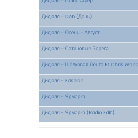
Дидюля - Голос Сфер
Дидюля - Den (День)
Дидюля - Осень - Август
Дидюля - Сатиновые Берега
Дидюля - Шёлковая Лента Ft Chris Wond
Дидюля - Fashion
Дидюля - Ярмарка
Дидюля - Ярмарка (Radio Edit)