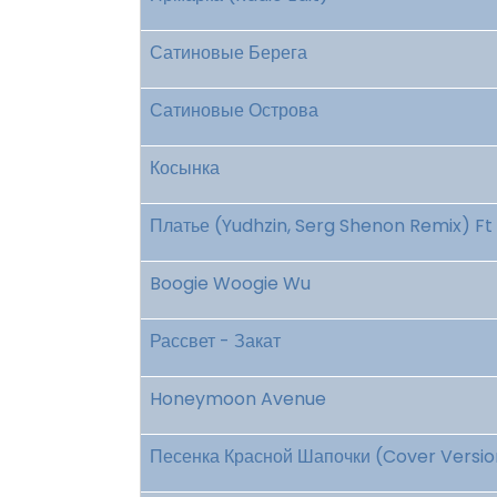
Сатиновые Берега
Сатиновые Острова
Косынка
Платье (Yudhzin, Serg Shenon Remix) Ft 
Boogie Woogie Wu
Рассвет - Закат
Honeymoon Avenue
Песенка Красной Шапочки (Cover Versio