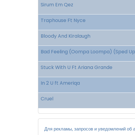
Sirum Em Qez
Traphouse Ft Nyce
Bloody And Kiralaugh
Bad Feeling (Oompa Loompa) (Sped U
Stuck With U Ft Ariana Grande
In 2 U ft Ameriqa
Cruel
Для рекламы, запросов и уведомлений об а