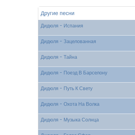
Другие песни
Дидюля - Испания
Дидюля - Зацелованная
Дидюля - Тайна
Дидюля - Поезд В Барселону
Дидюля - Путь К Свету
Дидюля - Охота На Волка
Дидюля - Музыка Солнца